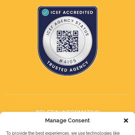
BOLETIN INFORMATIVO
Suscríbete a nuestro boletín
Manage Consent
To provide the best experiences, we use technologies like