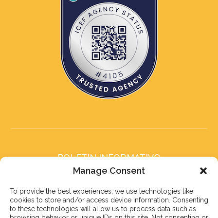
BOLETIN INFORMATIVO
Suscríbete a nuestro boletín
Manage Consent
To provide the best experiences, we use technologies like
cookies to store and/or access device information. Consenting
to these technologies will allow us to process data such as
browsing behavior or unique IDs on this site. Not consenting or