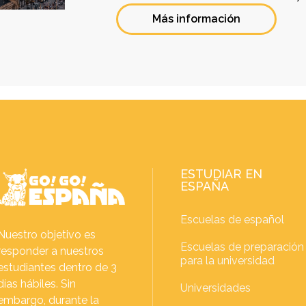
Más información
ESTUDIAR EN
ESPAÑA
Escuelas de español
Nuestro objetivo es
Escuelas de preparación
responder a nuestros
para la universidad
estudiantes dentro de 3
días hábiles. Sin
Universidades
embargo, durante la