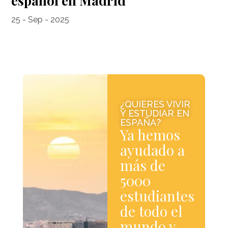
español en Madrid
25 - Sep - 2025
¿QUIERES VIVIR
Y ESTUDIAR EN
ESPAÑA?
Ya hemos
ayudado a
más de
5000
estudiantes
de todo el
mundo y