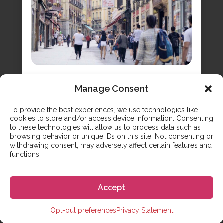
Visa Nómada Digital para
Manage Consent
España
Si has estado buscando información sobre cómo
To provide the best experiences, we use technologies like
cookies to store and/or access device information. Consenting
convertirte en un trabajador remoto en España,
to these technologies will allow us to process data such as
tenemos toda la información que necesitas sobre
browsing behavior or unique IDs on this site. Not consenting or
la nueva visa nómada digital para España. Pero,
withdrawing consent, may adversely affect certain features and
¿por qué las visas de trabajo remoto son un tema
functions.
tan de moda en este momento? Las empresas
de todo el mundo han experimentado cambios
significativos...
Accept
Opt-out preferences
Privacy Statement