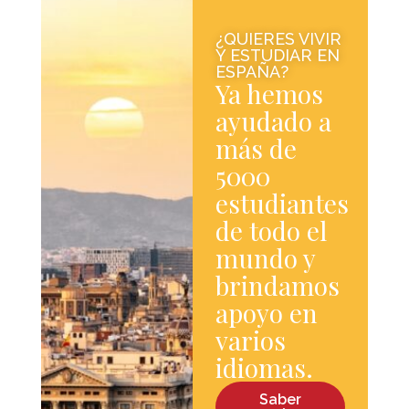
¿QUIERES VIVIR
Y ESTUDIAR EN
ESPAÑA?
Ya hemos
ayudado a
más de
5000
estudiantes
de todo el
mundo y
brindamos
apoyo en
varios
idiomas.
Saber