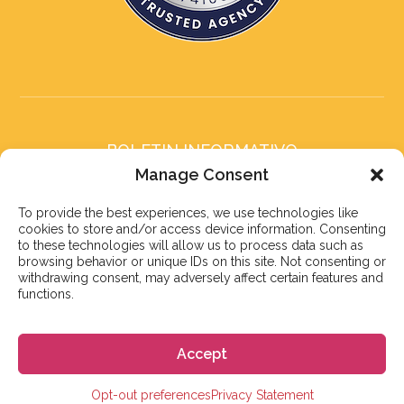
BOLETIN INFORMATIVO
Suscríbete a nuestro boletín
Manage Consent
To provide the best experiences, we use technologies like
cookies to store and/or access device information. Consenting
to these technologies will allow us to process data such as
browsing behavior or unique IDs on this site. Not consenting or
withdrawing consent, may adversely affect certain features and
Suscribirse
functions.
Accept
© 2023 株式会社GoGo
Opt-out preferences
Privacy Statement