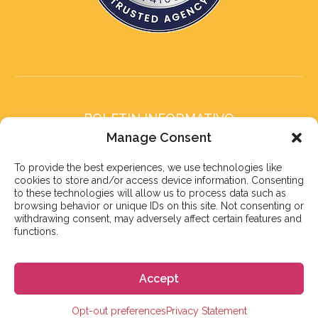
BOLETIN INFORMATIVO
Suscríbete a nuestro boletín
Manage Consent
To provide the best experiences, we use technologies like
cookies to store and/or access device information. Consenting
to these technologies will allow us to process data such as
browsing behavior or unique IDs on this site. Not consenting or
withdrawing consent, may adversely affect certain features and
Suscribirse
functions.
Accept
© 2023 株式会社GoGo
Opt-out preferences
Privacy Statement