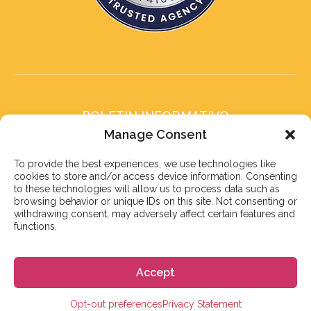
BOLETIN INFORMATIVO
Suscríbete a nuestro boletín
Manage Consent
To provide the best experiences, we use technologies like
cookies to store and/or access device information. Consenting
to these technologies will allow us to process data such as
browsing behavior or unique IDs on this site. Not consenting or
withdrawing consent, may adversely affect certain features and
Suscribirse
functions.
Accept
© 2023 株式会社GoGo
Opt-out preferences
Privacy Statement