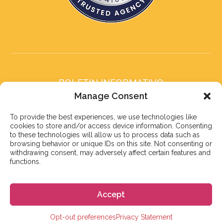
BOLETIN INFORMATIVO
Suscríbete a nuestro boletín
Manage Consent
To provide the best experiences, we use technologies like
cookies to store and/or access device information. Consenting
to these technologies will allow us to process data such as
browsing behavior or unique IDs on this site. Not consenting or
withdrawing consent, may adversely affect certain features and
Suscribirse
functions.
Accept
© 2023 株式会社GoGo
Opt-out preferences
Privacy Statement