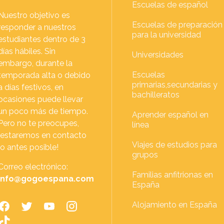
Escuelas de español
Nuestro objetivo es
Escuelas de preparación
responder a nuestros
para la universidad
estudiantes dentro de 3
días hábiles. Sin
Universidades
embargo, durante la
Escuelas
temporada alta o debido
primarias,secundarias y
a días festivos, en
bachilleratos
ocasiones puede llevar
un poco más de tiempo.
Aprender español en
Pero no te preocupes,
línea
¡estaremos en contacto
Viajes de estudios para
lo antes posible!
grupos
Correo electrónico:
Familias anfitrionas en
info@gogoespana.com
España
Alojamiento en España