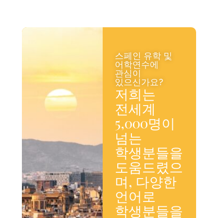
스페인 유학 및
어학연수에
관심이
있으신가요?
저희는
전세계
5,000명이
넘는
학생분들을
도움드렸으
며, 다양한
언어로
학생분들을