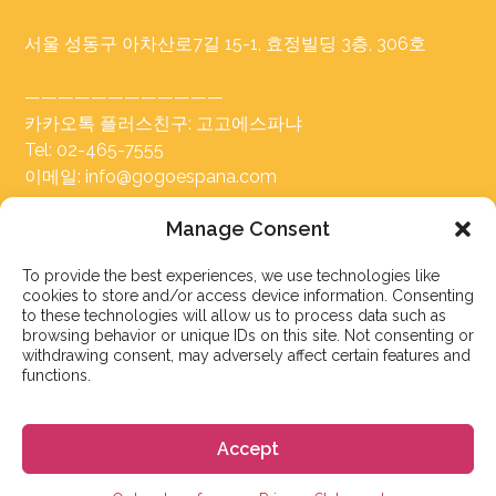
서울 성동구 아차산로7길 15-1, 효정빌딩 3층, 306호
————————————
카카오톡 플러스친구: 고고에스파냐
Tel: 02-465-7555
이메일: info@gogoespana.com
Manage Consent
————————————
To provide the best experiences, we use technologies like
사업자등록번호: 810-87-00524
cookies to store and/or access device information. Consenting
(주)고고월드 대표이사: Davide Rossi
to these technologies will allow us to process data such as
browsing behavior or unique IDs on this site. Not consenting or
withdrawing consent, may adversely affect certain features and
functions.
Accept
스페인 유학 및 어학연수