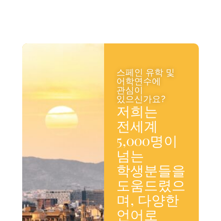
스페인 유학 및
어학연수에
관심이
있으신가요?
저희는
전세계
5,000명이
넘는
학생분들을
도움드렸으
며, 다양한
언어로