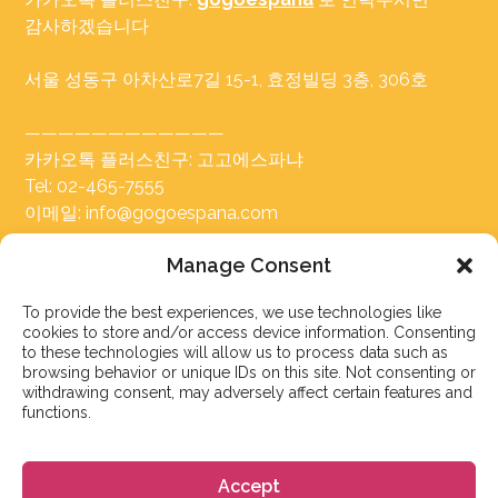
감사하겠습니다
서울 성동구 아차산로7길 15-1, 효정빌딩 3층, 306호
————————————
카카오톡 플러스친구: 고고에스파냐
Tel: 02-465-7555
이메일: info@gogoespana.com
Manage Consent
————————————
To provide the best experiences, we use technologies like
사업자등록번호: 810-87-00524
cookies to store and/or access device information. Consenting
(주)고고월드 대표이사: Davide Rossi
to these technologies will allow us to process data such as
browsing behavior or unique IDs on this site. Not consenting or
withdrawing consent, may adversely affect certain features and
functions.
Accept
스페인 유학 및 어학연수