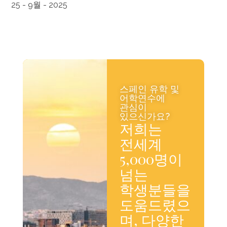
25 - 9월 - 2025
스페인 유학 및
어학연수에
관심이
있으신가요?
저희는
전세계
5,000명이
넘는
학생분들을
도움드렸으
며, 다양한