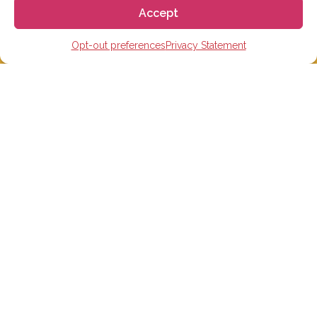
Accept
Opt-out preferences
Privacy Statement
스페인 유학 및 어학연수
스페인 어학원
스페인 수능 준비반
스페인 대학
스페인 초, 중, 고 유학
온라인 스페인어 학습
단기 어학연수
스페인홈스테이
숙박시설