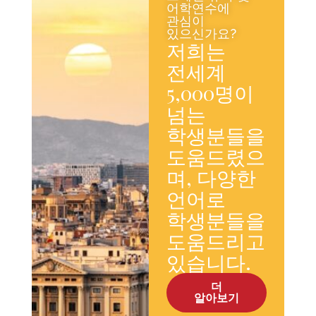
어학연수에
관심이
있으신가요?
저희는
전세계
5,000명이
넘는
학생분들을
도움드렸으
며, 다양한
언어로
학생분들을
도움드리고
있습니다.
더
알아보기