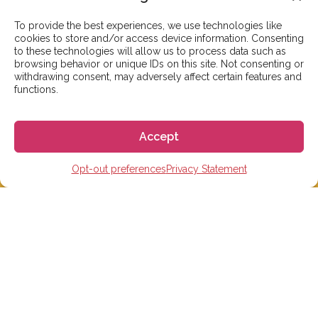
이메일: info@gogoespana.com
To provide the best experiences, we use technologies like
cookies to store and/or access device information. Consenting
————————————
to these technologies will allow us to process data such as
browsing behavior or unique IDs on this site. Not consenting or
withdrawing consent, may adversely affect certain features and
사업자등록번호: 810-87-00524
functions.
(주)고고월드 대표이사: Davide Rossi
Accept
Opt-out preferences
Privacy Statement
스페인 유학 및 어학연수
스페인 어학원
스페인 수능 준비반
스페인 대학
스페인 초, 중, 고 유학