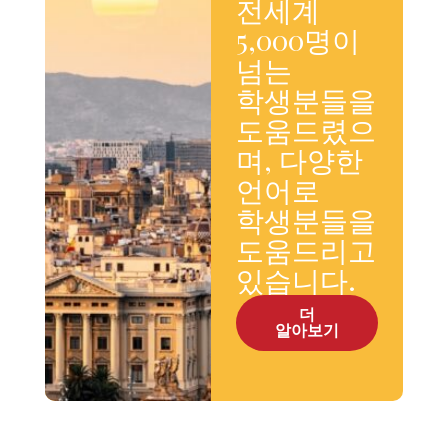
전세계
5,000명이
넘는
학생분들을
도움드렸으
며, 다양한
언어로
학생분들을
도움드리고
있습니다.
더
알아보기