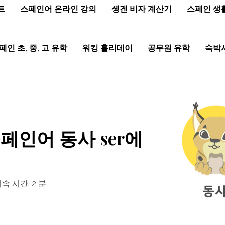
트
스페인어 온라인 강의
솅겐 비자 계산기
스페인 생
페인 초, 중, 고 유학
워킹 홀리데이
공무원 유학
숙박
스페인어 동사 ser에
지속 시간:
2
분