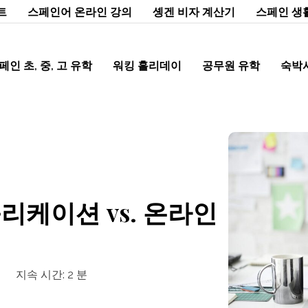
트
스페인어 온라인 강의
솅겐 비자 계산기
스페인 생
페인 초, 중, 고 유학
워킹 홀리데이
공무원 유학
숙박
리케이션 vs. 온라인
지속 시간:
2
분