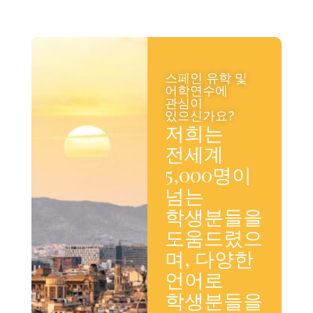
스페인 유학 및
어학연수에
관심이
있으신가요?
저희는
전세계
5,000명이
넘는
학생분들을
도움드렸으
며, 다양한
언어로
학생분들을