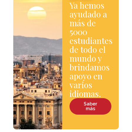
Ya hemos
ayudado a
más de
5000
estudiantes
de todo el
mundo y
brindamos
apoyo en
varios
idiomas.
Saber
más