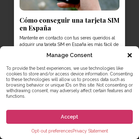
Cómo conseguir una tarjeta SIM
en España
Mantente en contacto con tus seres queridos al
adquirir una tarjeta SIM en España ¡es más fácil de
lo que piensas! En la era digital actual, viajar y
Manage Consent
mantener el teléfono conectado mientras estás
fuera ya no es tan complicado como solía ser.
To provide the best experiences, we use technologies like
Todo, desde pedir un taxi hasta acceder a tu
cookies to store and/or access device information. Consenting
cuenta bancaria y...
to these technologies will allow us to process data such as
browsing behavior or unique IDs on this site. Not consenting or
withdrawing consent, may adversely affect certain features and
functions.
Accept
Opt-out preferences
Privacy Statement